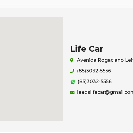
Life Car
Avenida Rogaciano Leit
(85)3032-5556
(85)3032-5556
leadslifecar@gmail.co