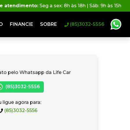
de atendimento:
Seg a sex: 8h às 18h | Sáb: 9h às 15h
O
FINANCIE
SOBRE
(85)3032-5556
ato pelo Whatsapp da Life Car
(85)3032-5556
 ligue agora para:
(85)3032-5556