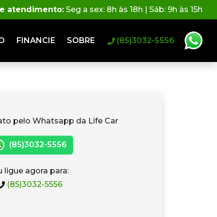
de atendimento:
Seg a sex: 8h às 18h | Sáb: 9h às 15h
O
FINANCIE
SOBRE
(85)3032-5556
ato pelo Whatsapp da Life Car
(85)3032-5556
 ligue agora para:
(85)3032-5556