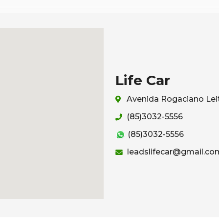
Life Car
Avenida Rogaciano Leit
(85)3032-5556
(85)3032-5556
leadslifecar@gmail.co