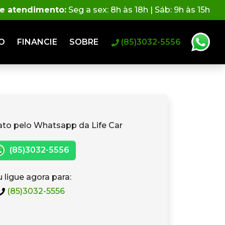
de atendimento:
Seg a sex: 8h às 18h | Sáb: 9h às 15h
O
FINANCIE
SOBRE
(85)3032-5556
ato pelo Whatsapp da Life Car
(85)3032-5556
 ligue agora para:
(85)3032-5556