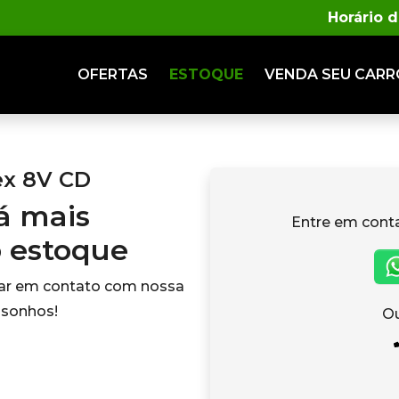
Horário 
OFERTAS
ESTOQUE
VENDA
SEU CARR
ex 8V CD
tá mais
Entre em cont
o estoque
rar em contato com nossa
 sonhos!
Ou