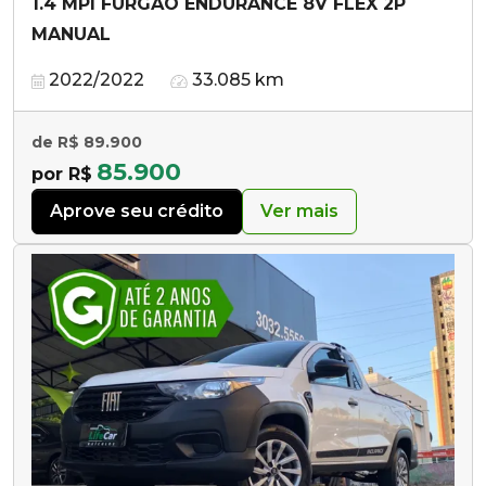
1.4 MPI FURGÃO ENDURANCE 8V FLEX 2P
MANUAL
2022/2022
33.085 km
de R$ 89.900
85.900
por R$
Aprove seu crédito
Ver mais