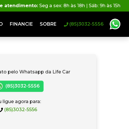
de atendimento:
Seg a sex: 8h às 18h | Sáb: 9h às 15h
O
FINANCIE
SOBRE
(85)3032-5556
ato pelo Whatsapp da Life Car
(85)3032-5556
 ligue agora para:
(85)3032-5556