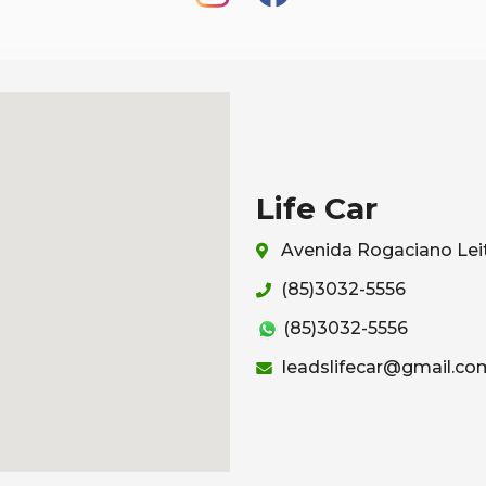
Life Car
Avenida Rogaciano Leit
(85)3032-5556
(85)3032-5556
leadslifecar@gmail.co