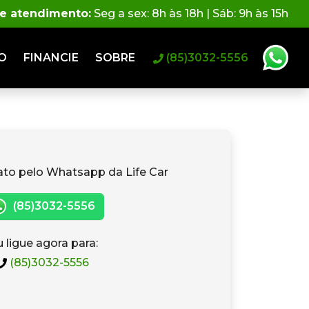
de atendimento:
Seg a sex: 8h às 18h | Sáb: 9h às 15h
O
FINANCIE
SOBRE
(85)3032-5556
ato pelo Whatsapp da Life Car
(85)3032-5556
 ligue agora para:
(85)3032-5556