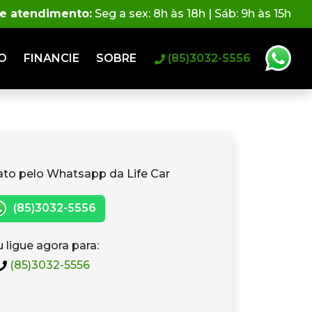
de atendimento:
Seg a sex: 8h às 18h | Sáb: 9h às 15h
O
FINANCIE
SOBRE
(85)3032-5556
ato pelo Whatsapp da Life Car
(85)3032-5556
 ligue agora para:
(85)3032-5556