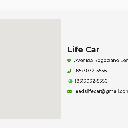
Life Car
Avenida Rogaciano Leit
(85)3032-5556
(85)3032-5556
leadslifecar@gmail.co