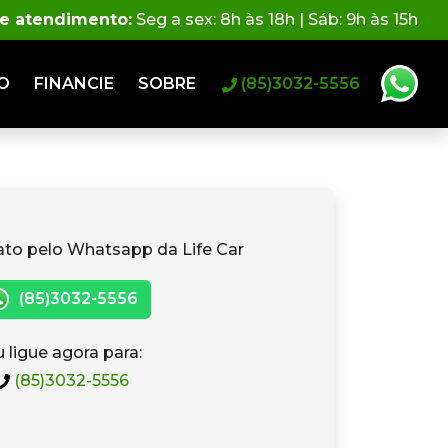
de atendimento:
Seg a sex: 8h às 18h | Sáb: 9h às 15h
O
FINANCIE
SOBRE
(85)3032-5556
ato pelo Whatsapp da Life Car
(85)3032-5556
 ligue agora para:
(85)3032-5556