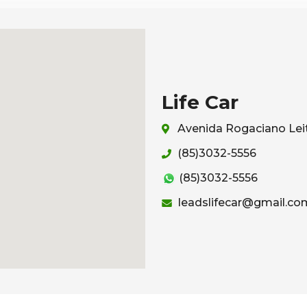
Life Car
Avenida Rogaciano Leit
(85)3032-5556
(85)3032-5556
leadslifecar@gmail.co