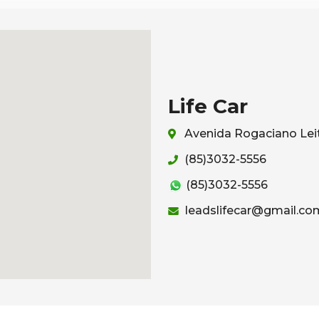
Life Car
Avenida Rogaciano Leit
(85)3032-5556
(85)3032-5556
leadslifecar@gmail.co