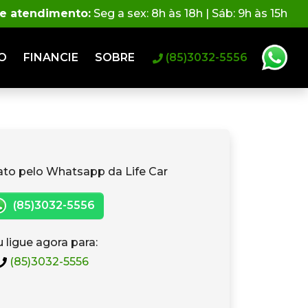
de atendimento:
Seg a sex: 8h às 18h | Sáb: 9h às 15h
O
FINANCIE
SOBRE
(85)3032-5556
ato pelo Whatsapp da Life Car
(85)3032-5556
 ligue agora para:
(85)3032-5556