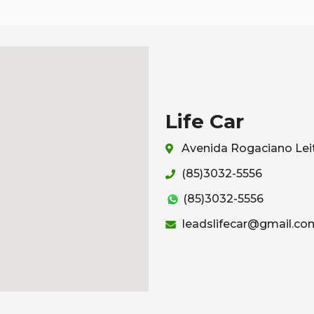
Life Car
Avenida Rogaciano Leit
(85)3032-5556
(85)3032-5556
leadslifecar@gmail.co