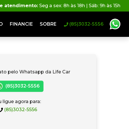
de atendimento:
Seg a sex: 8h às 18h | Sáb: 9h às 15h
O
FINANCIE
SOBRE
(85)3032-5556
ato pelo Whatsapp da Life Car
(85)3032-5556
 ligue agora para:
(85)3032-5556