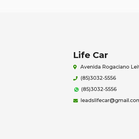
Life Car
Avenida Rogaciano Leit
(85)3032-5556
(85)3032-5556
leadslifecar@gmail.co