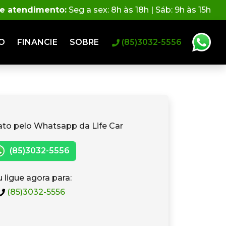
de atendimento:
Seg a sex: 8h às 18h | Sáb: 9h às 15h
O
FINANCIE
SOBRE
(85)3032-5556
ato pelo Whatsapp da Life Car
(85)3032-5556
 ligue agora para:
(85)3032-5556