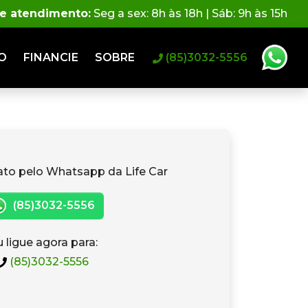
de atendimento:
Seg a sex: 8h às 18h | Sáb: 9h às 15h
O
FINANCIE
SOBRE
(85)3032-5556
ato pelo Whatsapp da Life Car
(85)3032-5556
 ligue agora para:
(85)3032-5556