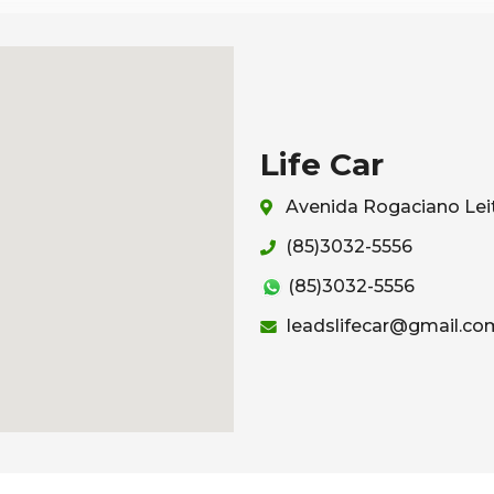
Life Car
Avenida Rogaciano Leit
(85)3032-5556
(85)3032-5556
leadslifecar@gmail.co