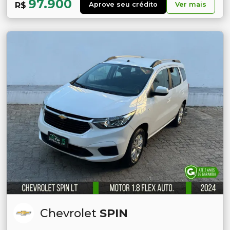
97.900
R$
Aprove seu crédito
Ver mais
Chevrolet
SPIN