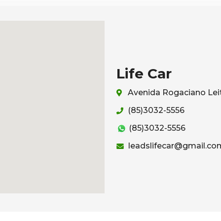
Life Car
Avenida Rogaciano Leit
(85)3032-5556
(85)3032-5556
leadslifecar@gmail.co