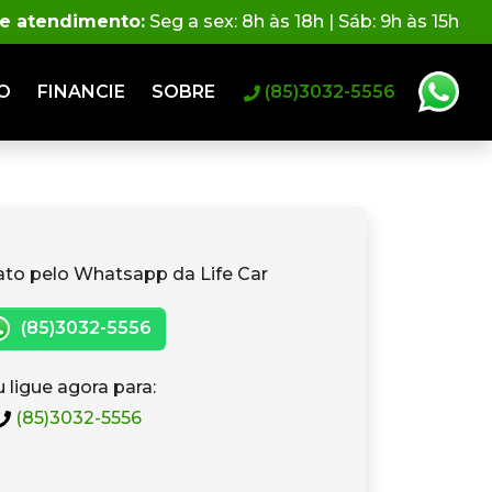
de atendimento:
Seg a sex: 8h às 18h | Sáb: 9h às 15h
O
FINANCIE
SOBRE
(85)3032-5556
ato pelo Whatsapp da Life Car
(85)3032-5556
 ligue agora para:
(85)3032-5556