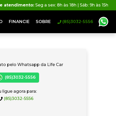
de atendimento:
Seg a sex: 8h às 18h | Sáb: 9h às 15h
O
FINANCIE
SOBRE
(85)3032-5556
ato pelo Whatsapp da Life Car
(85)3032-5556
 ligue agora para:
(85)3032-5556