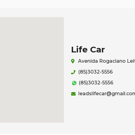
Life Car
Avenida Rogaciano Leit
(85)3032-5556
(85)3032-5556
leadslifecar@gmail.co