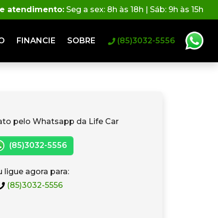
de atendimento:
Seg a sex: 8h às 18h | Sáb: 9h às 15h
O
FINANCIE
SOBRE
(85)3032-5556
ato pelo Whatsapp da Life Car
(85)3032-5556
 ligue agora para:
(85)3032-5556