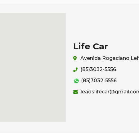
Life Car
Avenida Rogaciano Leit
(85)3032-5556
(85)3032-5556
leadslifecar@gmail.co