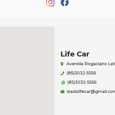
Life Car
Avenida Rogaciano Leit
(85)3032-5556
(85)3032-5556
leadslifecar@gmail.co