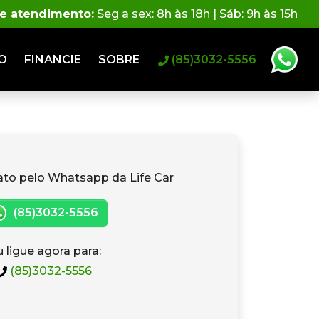
de atendimento:
Seg a sex: 8h às 18h | Sáb: 9h às 15h
O
FINANCIE
SOBRE
(85)3032-5556
ato pelo Whatsapp da Life Car
(85)3032-5556
 ligue agora para:
(85)3032-5556