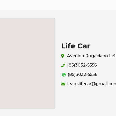
Life Car
Avenida Rogaciano Leit
(85)3032-5556
(85)3032-5556
leadslifecar@gmail.co