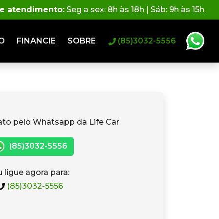
de atendimento:
Seg a sex: 8h às 18h | Sáb: 9h às 15h
O
FINANCIE
SOBRE
(85)3032-5556
ato pelo Whatsapp da Life Car
(85)3032-5556
 ligue agora para:
(85)3032-5556