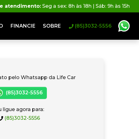
de atendimento:
Seg a sex: 8h às 18h | Sáb: 9h às 15h
O
FINANCIE
SOBRE
(85)3032-5556
ato pelo Whatsapp da Life Car
(85)3032-5556
 ligue agora para:
(85)3032-5556