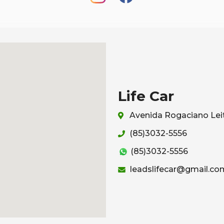
Life Car
Avenida Rogaciano Leit
(85)3032-5556
(85)3032-5556
leadslifecar@gmail.co