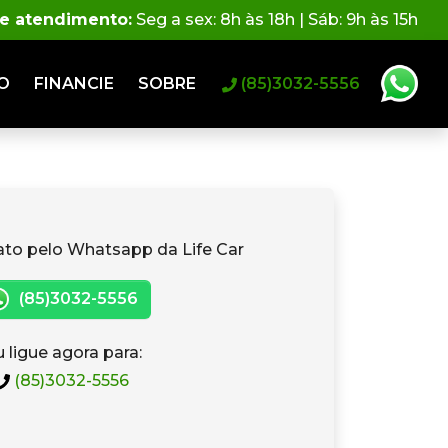
de atendimento:
Seg a sex: 8h às 18h | Sáb: 9h às 15h
O
FINANCIE
SOBRE
(85)3032-5556
ato pelo Whatsapp da Life Car
(85)3032-5556
 ligue agora para:
(85)3032-5556