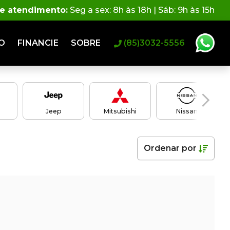
de atendimento:
Seg a sex: 8h às 18h | Sáb: 9h às 15h
O
FINANCIE
SOBRE
(85)3032-5556
Jeep
Mitsubishi
Nissan
Ordenar
por