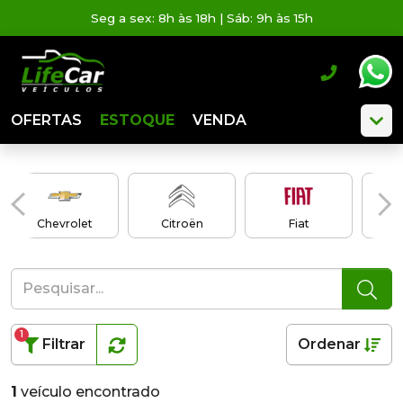
Seg a sex: 8h às 18h | Sáb: 9h às 15h
OFERTAS
ESTOQUE
VENDA
Chevrolet
Citroën
Fiat
1
Filtrar
Ordenar
1
veículo encontrado