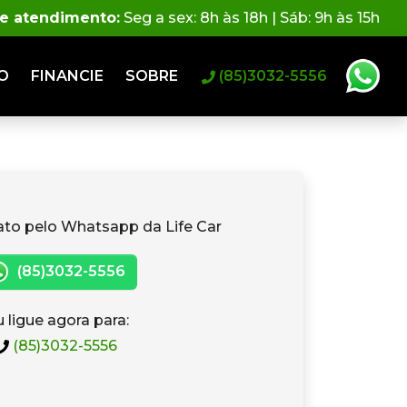
de atendimento:
Seg a sex: 8h às 18h | Sáb: 9h às 15h
O
FINANCIE
SOBRE
(85)3032-5556
ato pelo Whatsapp da Life Car
(85)3032-5556
 ligue agora para:
(85)3032-5556