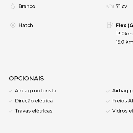
Branco
71 cv
Hatch
Flex (
13.0km
15.0 km
OPCIONAIS
Airbag motorista
Airbag p
Direção elétrica
Freios A
Travas elétricas
Vidros el