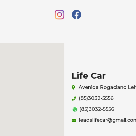
Life Car
Avenida Rogaciano Leit
(85)3032-5556
(85)3032-5556
leadslifecar@gmail.co