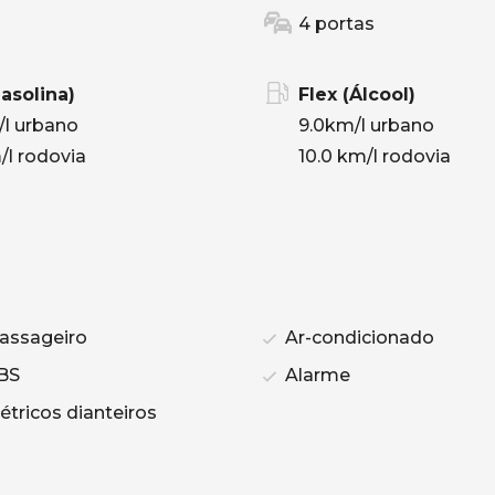
4 portas
Gasolina)
Flex (Álcool)
/l urbano
9.0km/l urbano
/l rodovia
10.0 km/l rodovia
assageiro
Ar-condicionado
BS
Alarme
étricos dianteiros