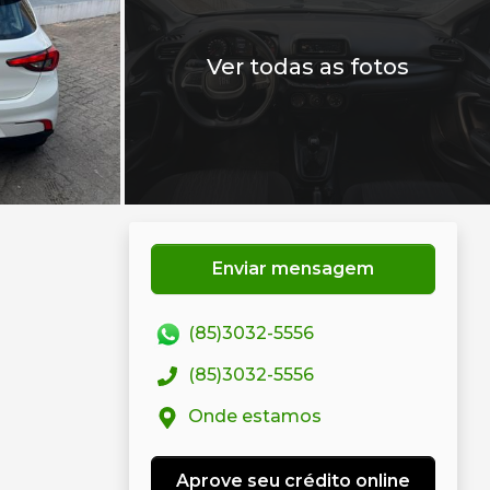
Ver todas as fotos
Enviar mensagem
(85)3032-5556
(85)3032-5556
Onde estamos
Aprove seu crédito online