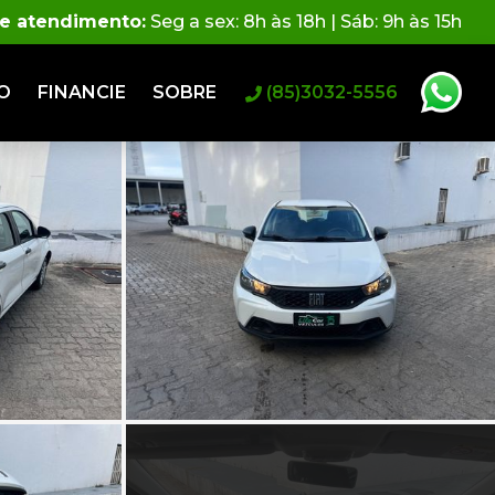
de atendimento:
Seg a sex: 8h às 18h | Sáb: 9h às 15h
O
FINANCIE
SOBRE
(85)3032-5556