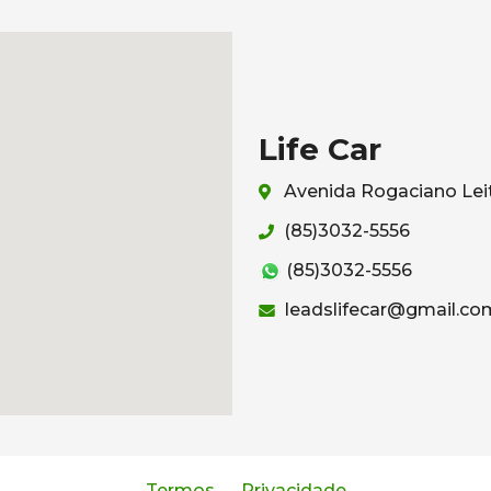
Life Car
Avenida Rogaciano Leit
(85)3032-5556
(85)3032-5556
leadslifecar@gmail.co
Termos
Privacidade