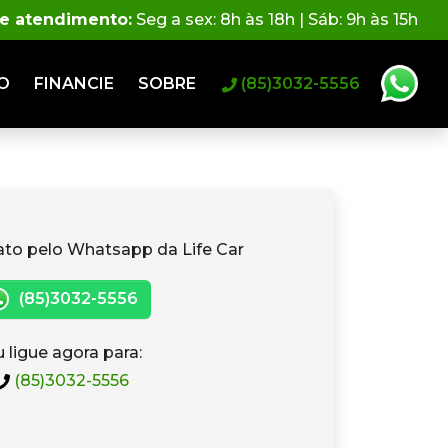
de atendimento:
Seg a sex: 8h às 18h | Sáb: 9h às 15h
O
FINANCIE
SOBRE
(85)3032-5556
ato pelo Whatsapp da Life Car
(85)3032-5556
 ligue agora para:
(85)3032-5556