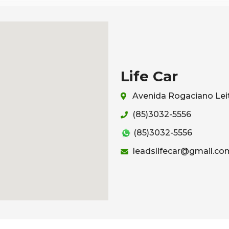
Life Car
Avenida Rogaciano Leit
(85)3032-5556
(85)3032-5556
leadslifecar@gmail.co