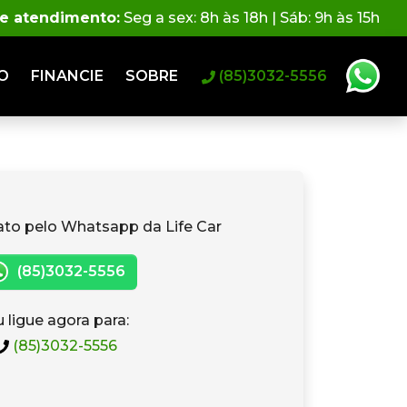
de atendimento:
Seg a sex: 8h às 18h | Sáb: 9h às 15h
O
FINANCIE
SOBRE
(85)3032-5556
ato pelo Whatsapp da Life Car
(85)3032-5556
 ligue agora para:
(85)3032-5556