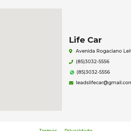
Life Car
Avenida Rogaciano Leit
(85)3032-5556
(85)3032-5556
leadslifecar@gmail.co
Termos
Privacidade