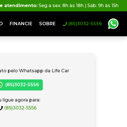
de atendimento:
Seg a sex: 8h às 18h | Sáb: 9h às 15h
O
FINANCIE
SOBRE
(85)3032-5556
ato pelo Whatsapp da Life Car
(85)3032-5556
 ligue agora para:
(85)3032-5556