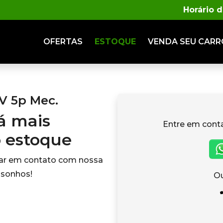
Horário 
OFERTAS
ESTOQUE
VENDA
SEU CARR
6V 5p Mec.
tá mais
Entre em cont
o estoque
rar em contato com nossa
 sonhos!
Ou