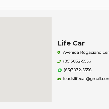
Life Car
Avenida Rogaciano Leit
(85)3032-5556
(85)3032-5556
leadslifecar@gmail.co