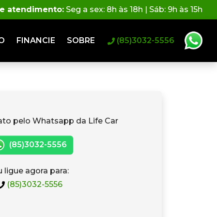
de atendimento:
Seg a sex: 8h às 18h | Sáb: 9h às 15h
O
FINANCIE
SOBRE
(85)3032-5556
ato pelo Whatsapp da Life Car
(85)3032-5556
 ligue agora para:
(85)3032-5556