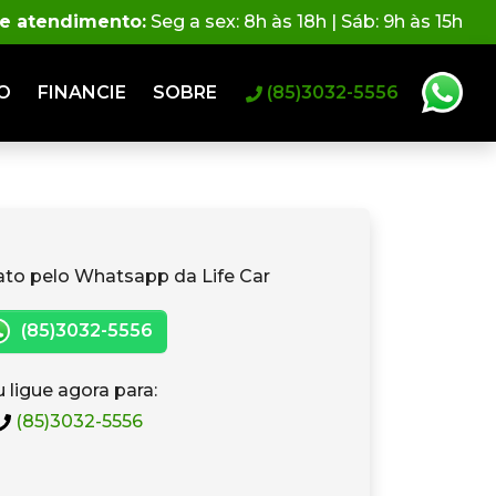
de atendimento:
Seg a sex: 8h às 18h | Sáb: 9h às 15h
O
FINANCIE
SOBRE
(85)3032-5556
ato pelo Whatsapp da Life Car
(85)3032-5556
 ligue agora para:
(85)3032-5556