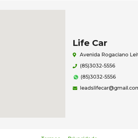
Life Car
Avenida Rogaciano Leit
(85)3032-5556
(85)3032-5556
leadslifecar@gmail.co